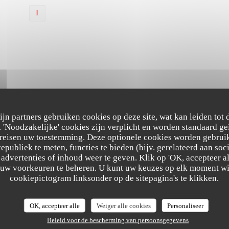
1
zijn partners gebruiken cookies op deze site, wat kan leiden tot
'Noodzakelijke' cookies zijn verplicht en worden standaard ge
ereisen uw toestemming. Deze optionele cookies worden gebruik
tepubliek te meten, functies te bieden (bijv. gerelateerd aan so
advertenties of inhoud weer te geven. Klik op 'OK, accepteer alle
m uw voorkeuren te beheren. U kunt uw keuzes op elk moment wi
ES CASSEROLES LILLOISES, BISTROT DE COPAINS
cookiepictogram linksonder op de sitepagina's te klikken.
OK, accepteer alle
Weiger alle cookies
Personaliseer
Beleid voor de bescherming van persoonsgegevens