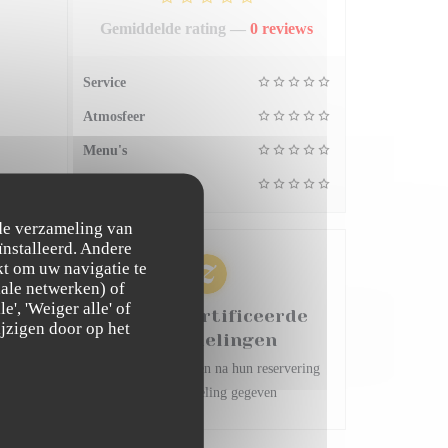
Gemiddelde rating —
0 reviews
Service
Atmosfeer
Menu's
Kwaliteit/Prijs
 de verzameling van
ïnstalleerd. Andere
t om uw navigatie te
ciale netwerken) of
', 'Weiger alle' of
100% gecertificeerde
jzigen door op het
 !
beoordelingen
Onze klanten hebben na hun reservering
een beoordeling gegeven