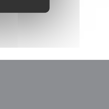
venster))
 nieuw venster))