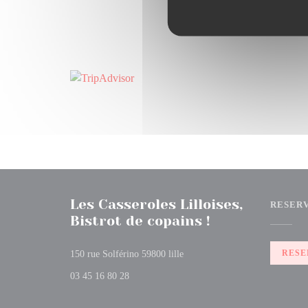
Les Casseroles Lilloises,
RESER
Bistrot de copains !
((opent in een nieuw venster))
RESE
150 rue Solférino 59800 lille
03 45 16 80 28