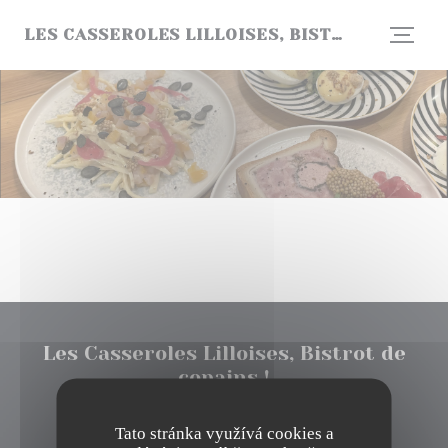
Panel pro správu cookies
LES CASSEROLES LILLOISES, BISTROT DE COPAINS !
Les Casseroles Lilloises, Bistrot de
copains !
((otevře se v novém okně
150 rue Solférino 59800 lille
Tato stránka využívá cookies a