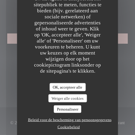
03 45 16 80 28
sitepubliek te meten, functies te
bieden (bijv. gerelateerd aan
sociale netwerken) of
RESERVERING
gepersonaliseerde advertenties
ES CASSEROLES LILLOISES, BISTROT DE COPAINS
of inhoud weer te geven. Klik
op 'OK, accepteer alle', 'Weiger
RESERVEER EEN TAFEL
alle' of 'Personaliseer' om uw
voorkeuren te beheren. U kunt
uw keuzes op elk moment
VOLG ONS
wijzigen door op het
cookiepictogram linksonder op
de sitepagina's te klikken.
Facebook ((opent in een nieuw venster
Instagram ((opent in een nieuw v
OK, accepteer alle
NIEUWSBRIEF
Weiger alle cookies
Personaliseer
Beleid voor de bescherming van persoonsgegevens
© 2026 Les Casseroles Lilloises, Bistrot de copains ! — Restaurant
Cookiebeleid
((opent in een nieuw ve
website gecreëerd door
Zenchef