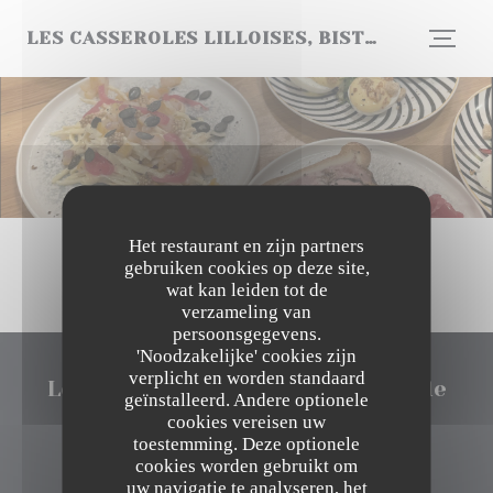
Cookies beheer paneel
LES CASSEROLES LILLOISES, BISTROT DE COPAINS !
Het restaurant en zijn partners
gebruiken cookies op deze site,
wat kan leiden tot de
verzameling van
persoonsgegevens.
'Noodzakelijke' cookies zijn
verplicht en worden standaard
Les Casseroles Lilloises, Bistrot de
geïnstalleerd. Andere optionele
copains !
cookies vereisen uw
toestemming. Deze optionele
cookies worden gebruikt om
((opent in een nieuw vens
150 rue Solférino 59800 lille
uw navigatie te analyseren, het