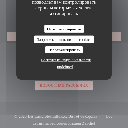
позволяет вам контролировать
03 45 16 80 28
сервисы которые вы хотите
активировать
БРОНИРОВАНИЕ
Ок, все активировать
ES CASSEROLES LILLOISES, BISTROT DE COPAINS
ЗАБРОНИРОВАТЬ СТОЛИК
Запретить использование cookies
Персонализировать
ПРИСОЕДИНЯЙТЕСЬ К НАМ
Политика конфиденциальности
undefined
Facebook ((открывается в новом окн
Instagram ((открывается в нов
НОВОСТНАЯ РАССЫЛКА
© 2026 Les Casseroles Lilloises, Bistrot de copains ! — Веб-
((открывается в но
страница ресторана создана
Zenchef