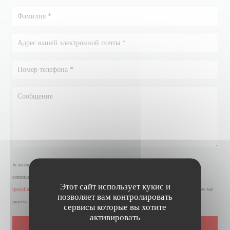
In accordance with data protection regulations, you have the right to opt out of marketing
communications. UK residents can register with the Telephone Preference Service at
Этот сайт использует кукис и
tpsonline.org.uk
. US residents can register at
donotcall.gov
. For more information about how we
позволяет вам контролировать
process your data, please see our
privacy policy
.
сервисы которые вы хотите
активировать