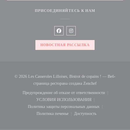
ПРИСОЕДИНЯЙТЕСЬ К НАМ
Facebook ((открывается в новом окн
Instagram ((открывается в нов
НОВОСТНАЯ РАССЫЛКА
© 2026 Les Casseroles Lilloises, Bistrot de copains ! — Веб-
((открывается в но
страница ресторана создана
Zenchef
Предупреждение об отказе от ответственности
((открывается в новом окне))
УСЛОВИЯ ИСПОЛЬЗОВАНИЯ
((открывается в новом окне))
Политика защиты персональных данных
((открывается в новом окне))
Политика печенье
Доступность
((открывается в новом окне))
((открывается в новом ок