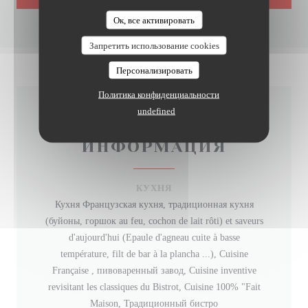
Ок, все активировать
ES CASSEROLES LILLOISES, BISTROT DE COPAINS
Запретить использование cookies
Персонализировать
Политика конфиденциальности
undefined
ОБЩАЯ
ИНФОРМАЦИЯ
КУХНЯ
Кухня Французская кухня, традиционная кухня
(буйоны, горшок au feu, cochon de lait rôti) et saveurs
d'aujourd'hui (Epaule d'agneau cuite à basse
température, filt de bar à la plancha ...), Cuisine
Française , пивоваренный завод, Cuisine inventive
revisitant les classiques du Bistrot, Cuisine 100% "Fait
Maison, Традиционный бистро