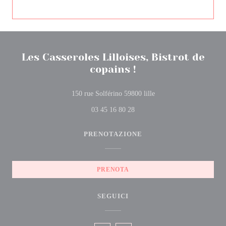
Les Casseroles Lilloises, Bistrot de
copains !
((apre una nuova finestra
150 rue Solférino 59800 lille
03 45 16 80 28
PRENOTAZIONE
PRENOTA
SEGUICI