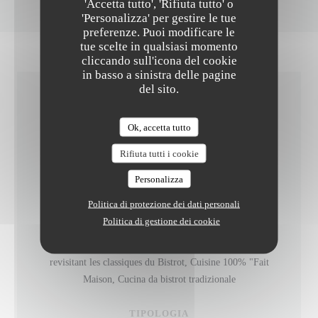
'Accetta tutto', 'Rifiuta tutto' o
'Personalizza' per gestire le tue
preferenze. Puoi modificare le
tue scelte in qualsiasi momento
cliccando sull'icona del cookie
in basso a sinistra delle pagine
del sito.
INFORMAZIONI
Ok, accetta tutto
PRATICHE
Rifiuta tutti i cookie
CUCINA
Personalizza
Cucina francese, che unisce piatti tradizionali (zuppe,
Politica di protezione dei dati personali
spezzatino, arrosto di maiale) e sapori di oggi (Spalla di
Politica di gestione dei cookie
agnello cotto a bassa temperatura, branzino alla plancha
...), Cuisine Française , Birreria, Cuisine inventive
revisitant les classiques du Bistrot, Cuisine 100% "Fait
Maison, Cucina da bistrot tradizionale
TIPOLOGIA