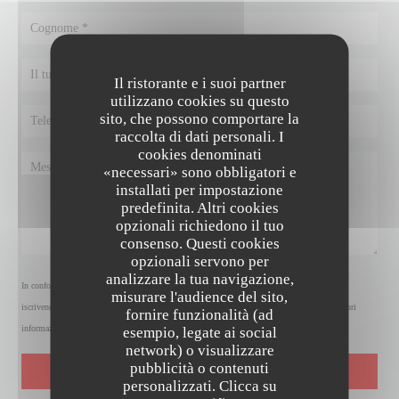
Il ristorante e i suoi partner
utilizzano cookies su questo
sito, che possono comportare la
raccolta di dati personali. I
cookies denominati
«necessari» sono obbligatori e
installati per impostazione
predefinita. Altri cookies
opzionali richiedono il tuo
consenso. Questi cookies
opzionali servono per
analizzare la tua navigazione,
In conformità al Codice del Consumo, hai il diritto di opporti alle chiamate commerciali
misurare l'audience del sito,
iscrivendoti al Registro Pubblico delle Opposizioni:
registrodelleopposizioni.it
. Per maggiori
fornire funzionalità (ad
informazioni sul trattamento dei tuoi dati, consulta la nostra
informativa sulla privacy
.
esempio, legate ai social
network) o visualizzare
pubblicità o contenuti
ES CASSEROLES LILLOISES, BISTROT DE COPAINS
personalizzati. Clicca su